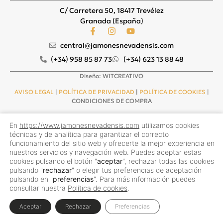
C/ Carretera 50, 18417 Trevélez
Granada (España)
central@jamonesnevadensis.com
(+34) 958 85 87 73
(+34) 623 13 88 48
Diseño: WITCREATIVO
AVISO LEGAL
|
POLÍTICA DE PRIVACIDAD
|
POLÍTICA DE COOKIES
|
CONDICIONES DE COMPRA
En
https://www.jamonesnevadensis.com
utilizamos cookies
técnicas y de analítica para garantizar el correcto
funcionamiento del sitio web y ofrecerte la mejor experiencia en
nuestros servicios y navegación web. Puedes aceptar estas
cookies pulsando el botón "
aceptar
", rechazar todas las cookies
pulsando "
rechazar
" o elegir tus preferencias de aceptación
pulsando en "
preferencias
". Para más información puedes
consultar nuestra
Política de cookies
.
Aceptar
Rechazar
Preferencias